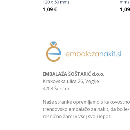
x 158 x 33mm)
120 x 50 mm)
mm)
1,09
€
1,0
EMBALAŽA ŠOŠTARIČ d.o.o.
Krakovska ulica 26, Voglje
4208 Šenčur
Naše stranke opremljamo s kakovostno
trendovsko embalažo za nakit, da bo le-
resnično žarel v vsej svoji lepoti.