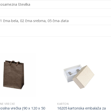
osamezna številka
1
1 črna-bela, 02 črna-srebrna, 05 črna-zlata
Add to
Add 
Wishlist
Wishl
NE VRECKE
KARTON
osilna vrečka (90 x 120 x 50
16205 kartonska embalaža za