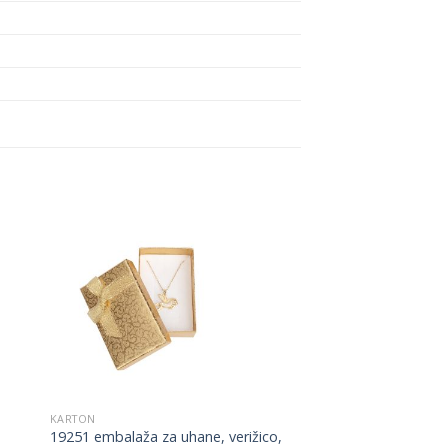
to
Add to
ist
Wishlist
KARTON
19251 embalaža za uhane, verižico,