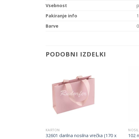
Vsebnost
p
Pakiranje info
Barve
0
PODOBNI IZDELKI
Add to
Add to
Wishlist
Wishlist
KARTON
NOSIL
mbalaža za
32601 darilna nosilna vrečka (170 x
102 n