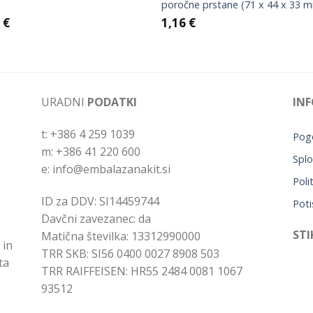
poročne prstane (71 x 44 x 33 
9
€
1,16
€
URADNI
PODATKI
INF
t: +386 4 259 1039
Pogo
m: +386 41 220 600
Splo
e: info@embalazanakit.si
Poli
ID za DDV: SI14459744
Poti
Davčni zavezanec: da
STI
Matična številka: 13312990000
 in
TRR SKB: SI56 0400 0027 8908 503
ta
TRR RAIFFEISEN: HR55 2484 0081 1067
93512