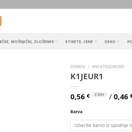
EČKE, MOŠNJIČKI, ZLOŽENKE
ETIKETE, CENE
DEKO
P
DOMOV
/
UNCATEGORIZED
K1JEUR1
Add to
0,56
/
0,46
€
Z DDV
Wishlist
Barva