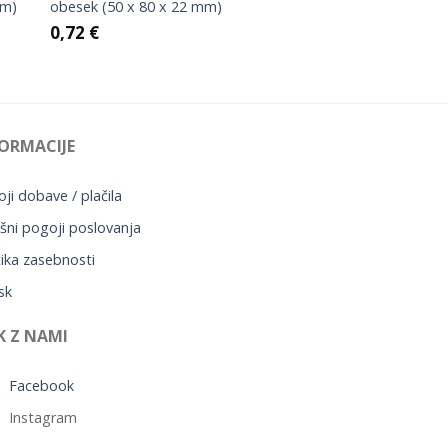
mm)
obesek (50 x 80 x 22 mm)
0,72
€
ORMACIJE
ji dobave / plačila
šni pogoji poslovanja
tika zasebnosti
sk
K Z NAMI
Facebook
Instagram