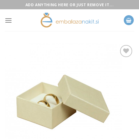
Skip
ADD ANYTHING HERE OR JUST REMOVE IT...
to
content
Add to
Wishlist