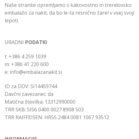
Naše stranke opremljamo s kakovostno in trendovsko
embalažo za nakit, da bo le-ta resnično žarel v vsej svoji
lepoti.
URADNI
PODATKI
t: +386 4 259 1039
m: +386 41 220 600
e: info@embalazanakit.si
ID za DDV: SI14459744
Davčni zavezanec: da
Matična številka: 13312990000
TRR SKB: SI56 0400 0027 8908 503
TRR RAIFFEISEN: HR55 2484 0081 1067 93512
INFORMACIJE