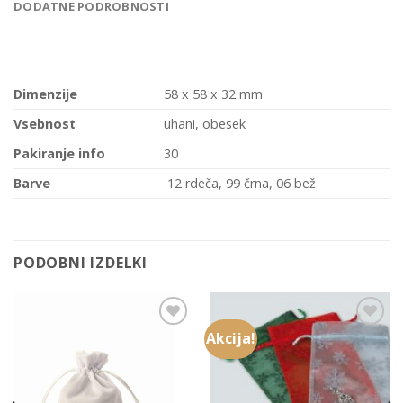
DODATNE PODROBNOSTI
Dimenzije
58 x 58 x 32 mm
Vsebnost
uhani, obesek
Pakiranje info
30
Barve
12 rdeča, 99 črna, 06 bež
PODOBNI IZDELKI
Akcija!
Add to
Add to
Wishlist
Wishlist