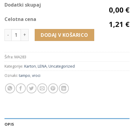
Dodatki skupaj
0,00 €
Celotna cena
1,21 €
MA283 embalaža za uhane, obesek, poročne prstane, verižico
DODAJ V KOŠARICO
Šifra:
MA283
Kategorije:
Karton
,
LENA
,
Uncategorized
Oznaki:
tampo
,
vroci
OPIS