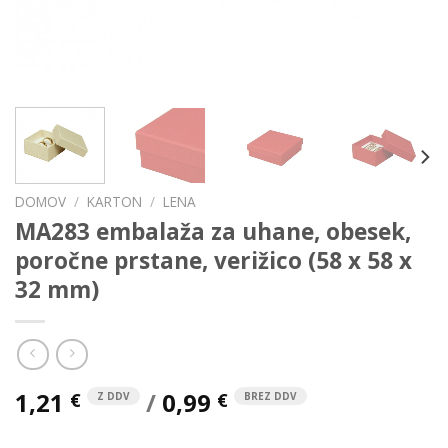
DOMOV
/
KARTON
/
LENA
MA283 embalaža za uhane, obesek,
poročne prstane, verižico (58 x 58 x
32 mm)
1,21
/
0,99
€
€
Z DDV
BREZ DDV