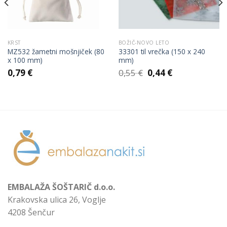
KRST
BOŽIČ-NOVO LETO
MZ532 žametni mošnjiček (80
33301 til vrečka (150 x 240
x 100 mm)
mm)
Izvirna
Trenutna
0,79
€
0,55
€
0,44
€
cena
cena
je
je:
bila:
0,44 €.
0,55 €.
EMBALAŽA ŠOŠTARIČ d.o.o.
Krakovska ulica 26, Voglje
4208 Šenčur