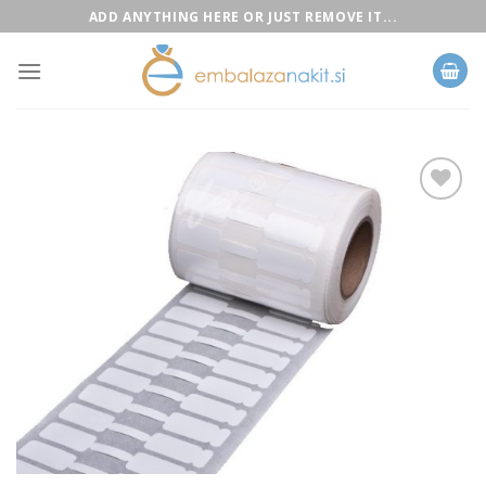
Skip
ADD ANYTHING HERE OR JUST REMOVE IT...
to
content
Add to
Wishlist