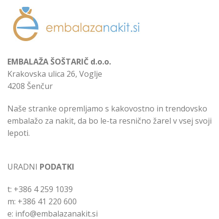
EMBALAŽA ŠOŠTARIČ d.o.o.
Krakovska ulica 26, Voglje
4208 Šenčur
Naše stranke opremljamo s kakovostno in trendovsko
embalažo za nakit, da bo le-ta resnično žarel v vsej svoji
lepoti.
URADNI
PODATKI
t: +386 4 259 1039
m: +386 41 220 600
e: info@embalazanakit.si