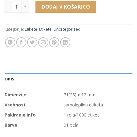
PY06 etikete za cene (71(23) x 12 mm) količina
DODAJ V KOŠARICO
Kategorije:
Etikete
,
Etikete
,
Uncategorized
OPIS
Dimenzije
71(23) x 12 mm
Vsebnost
samolepilna etiketa
Pakiranje info
1 rola/1000 etiket
Barve
01 bela