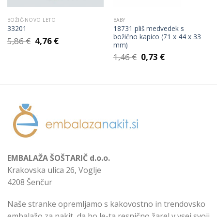
BOŽIČ-NOVO LETO
BABY
18731 pliš medvedek s
33201
božično kapico (71 x 44 x 33
Izvirna
Trenutna
5,86
€
4,76
€
mm)
cena
cena
Izvirna
Trenutna
je
je:
1,46
€
0,73
€
cena
cena
bila:
4,76 €.
je
je:
5,86 €.
bila:
0,73 €.
1,46 €.
EMBALAŽA ŠOŠTARIČ d.o.o.
Krakovska ulica 26, Voglje
4208 Šenčur
Naše stranke opremljamo s kakovostno in trendovsko
embalažo za nakit, da bo le-ta resnično žarel v vsej svoji