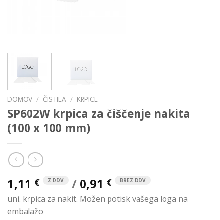
DOMOV
/
ČISTILA
/
KRPICE
SP602W krpica za čiščenje nakita
(100 x 100 mm)
1,11
/
0,91
€
€
Z DDV
BREZ DDV
uni. krpica za nakit. Možen potisk vašega loga na
embalažo