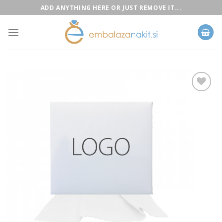
Skip
ADD ANYTHING HERE OR JUST REMOVE IT...
to
content
Add to
Wishlist