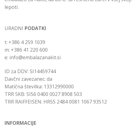
lepoti.
URADNI
PODATKI
t: +386 4 259 1039
m: +386 41 220 600
e: info@embalazanakit.si
ID za DDV: SI14459744
Davčni zavezanec: da
Matična številka: 13312990000
TRR SKB: SI56 0400 0027 8908 503
TRR RAIFFEISEN: HR55 2484 0081 1067 93512
INFORMACIJE