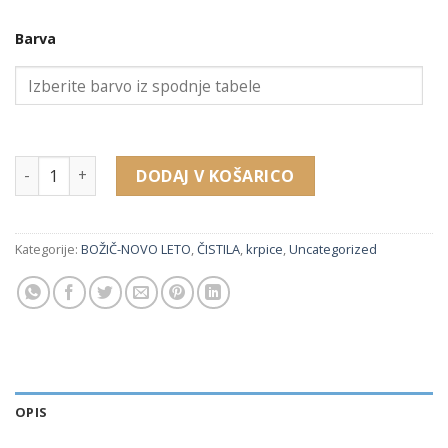
Barva
SP602W krpica za čiščenje nakita (100 x 100 mm) količina
DODAJ V KOŠARICO
Kategorije:
BOŽIČ-NOVO LETO
,
ČISTILA
,
krpice
,
Uncategorized
OPIS