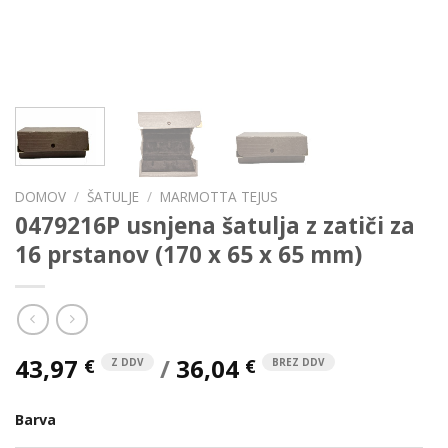
DOMOV
/
ŠATULJE
/
MARMOTTA TEJUS
0479216P usnjena šatulja z zatiči za
16 prstanov (170 x 65 x 65 mm)
43,97
/
36,04
€
€
Z DDV
BREZ DDV
Barva