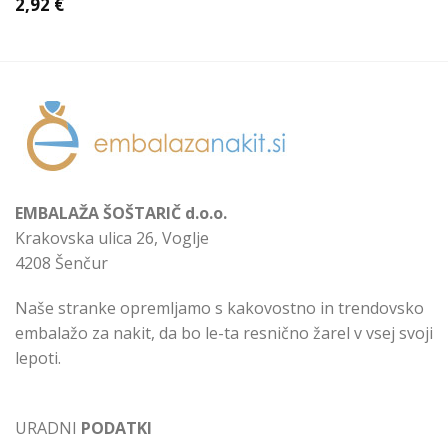
2,92
€
EMBALAŽA ŠOŠTARIČ d.o.o.
Krakovska ulica 26, Voglje
4208 Šenčur
Naše stranke opremljamo s kakovostno in trendovsko
embalažo za nakit, da bo le-ta resnično žarel v vsej svoji
lepoti.
URADNI
PODATKI