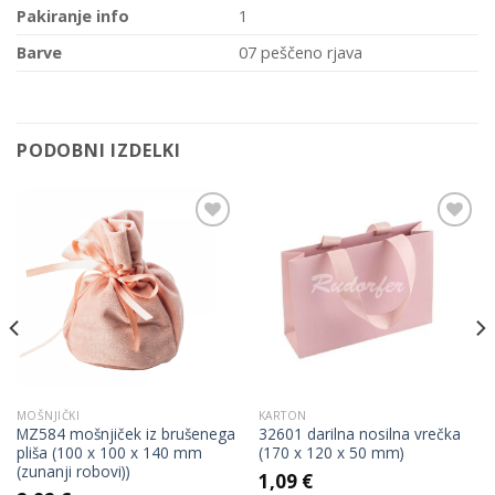
Pakiranje info
1
Barve
07 peščeno rjava
PODOBNI IZDELKI
Add to
Add to
Wishlist
Wishlist
MOŠNJIČKI
KARTON
MZ584 mošnjiček iz brušenega
32601 darilna nosilna vrečka
pliša (100 x 100 x 140 mm
(170 x 120 x 50 mm)
(zunanji robovi))
1,09
€