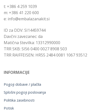
t: +386 4 259 1039
m: +386 41 220 600
e: info@embalazanakit.si
ID za DDV: SI14459744
Davčni zavezanec: da
Matična številka: 13312990000
TRR SKB: SI56 0400 0027 8908 503
TRR RAIFFEISEN: HR55 2484 0081 1067 93512
INFORMACIJE
Pogoji dobave / plačila
Splošni pogoji poslovanja
Politika zasebnosti
Potisk