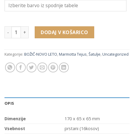
0479216P usnjena šatulja z zatiči za 16 prstanov (170 x 65 x 
DODAJ V KOŠARICO
Kategorije:
BOŽIČ-NOVO LETO
,
Marmotta Tejus
,
Šatulje
,
Uncategorized
OPIS
Dimenzije
170 x 65 x 65 mm
Vsebnost
prstani (16kosov)