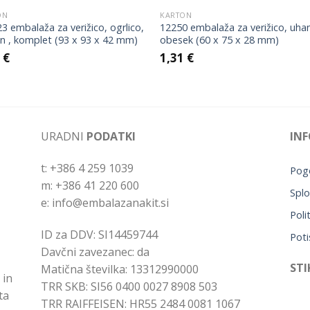
ON
KARTON
 embalaža za verižico, ogrlico,
12250 embalaža za verižico, uha
n , komplet (93 x 93 x 42 mm)
obesek (60 x 75 x 28 mm)
8
€
1,31
€
URADNI
PODATKI
INF
t: +386 4 259 1039
Pogo
m: +386 41 220 600
Splo
e: info@embalazanakit.si
Poli
ID za DDV: SI14459744
Poti
Davčni zavezanec: da
STI
Matična številka: 13312990000
 in
TRR SKB: SI56 0400 0027 8908 503
ta
TRR RAIFFEISEN: HR55 2484 0081 1067