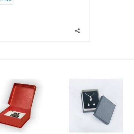
Add to
Add 
Wishlist
Wishl