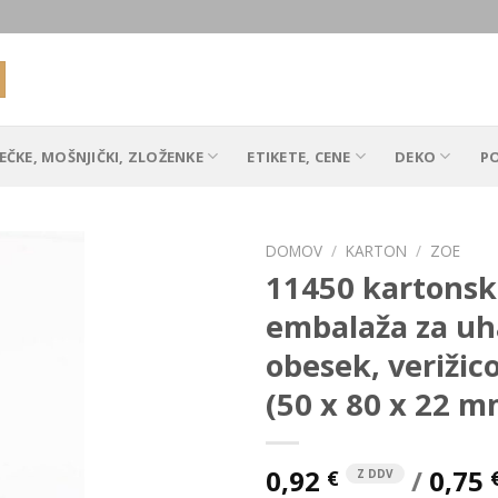
EČKE, MOŠNJIČKI, ZLOŽENKE
ETIKETE, CENE
DEKO
P
DOMOV
/
KARTON
/
ZOE
11450 kartons
embalaža za uh
Add to
obesek, verižic
Wishlist
(50 x 80 x 22 m
0,92
/
0,75
€
Z DDV