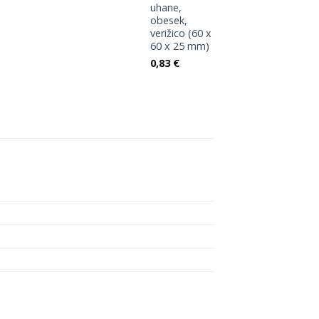
uhane,
obesek,
verižico (60 x
60 x 25 mm)
0,83
€