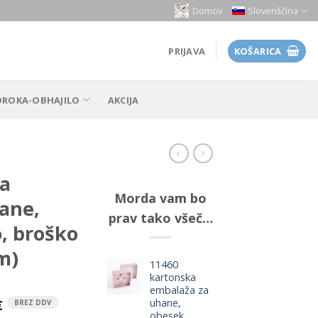
Domov
Slovenščina
PRIJAVA
KOŠARICA
OROKA-OBHAJILO
AKCIJA
ka
Morda vam bo
ane,
prav tako všeč…
o, broško
m)
11460
kartonska
embalaža za
uhane,
€
BREZ DDV
obesek,