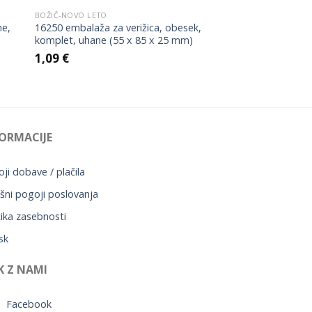
BOŽIČ-NOVO LETO
ne,
16250 embalaža za verižica, obesek,
komplet, uhane (55 x 85 x 25 mm)
1,09
€
ORMACIJE
ji dobave / plačila
šni pogoji poslovanja
tika zasebnosti
sk
K Z NAMI
Facebook