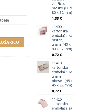
verižico,
broško (80 x
80 x 32 mm)
1,33
€
11400
kartonska
embalaža za
prstan,
uhane, obesek, verižico, broško (50 x 80 x 22 mm) količina
KOŠARICO
uhane (40 x
40 x 32 mm)
0,72
€
11410
kartonska
embalaža za
uhane,
obesek (45 x
45 x 22 mm)
0,72
€
11420
kartonska
embalaža za