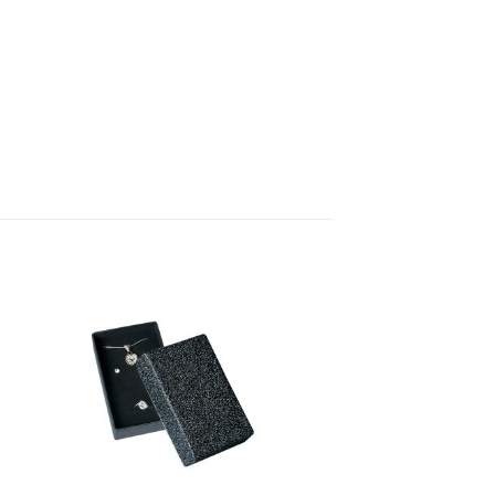
to
Add to
ist
Wishlist