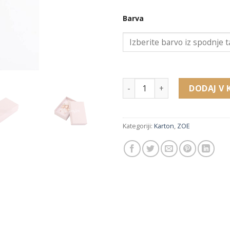
Barva
11450 kartonska embalaža za 
DODAJ V 
Kategoriji:
Karton
,
ZOE