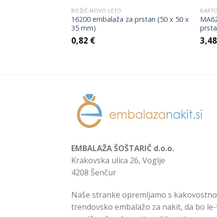
BOŽIČ-NOVO LETO
KART
alaža za verižica,
16200 embalaža za prstan (50 x 50 x
MA623
očni prstani (54 x
35 mm)
prsta
0,82
€
3,4
EMBALAŽA ŠOŠTARIČ d.o.o.
Krakovska ulica 26, Voglje
4208 Šenčur
Naše stranke opremljamo s kakovostno
trendovsko embalažo za nakit, da bo le-