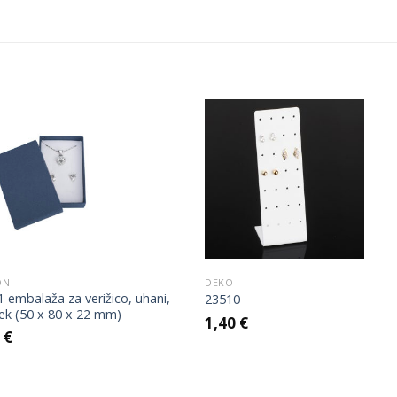
Add to
Add 
Wishlist
Wishl
ON
DEKO
 embalaža za verižico, uhani,
23510
ek (50 x 80 x 22 mm)
1,40
€
2
€