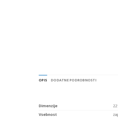
OPIS
DODATNE PODROBNOSTI
Dimenzije
22
Vsebnost
za