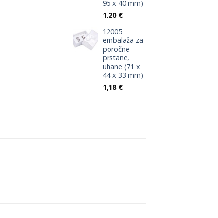
95 x 40 mm)
1,20
€
12005
embalaža za
poročne
prstane,
uhane (71 x
44 x 33 mm)
1,18
€