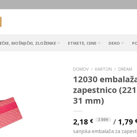
EČKE, MOŠNJIČKI, ZLOŽENKE
ETIKETE, CENE
DEKO
P
DOMOV
/
KARTON
/
DREAM
12030 embalaža
zapestnico (221
Add to
31 mm)
Wishlist
2,18
/
1,79
€
Z DDV
sanjska embalaža za zapest