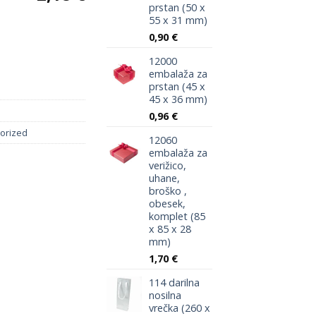
prstan (50 x
 (221 x 52 x 31 mm) količina
55 x 31 mm)
0,90
€
12000
embalaža za
prstan (45 x
45 x 36 mm)
0,96
€
orized
12060
embalaža za
verižico,
uhane,
broško ,
obesek,
komplet (85
x 85 x 28
mm)
1,70
€
114 darilna
nosilna
vrečka (260 x