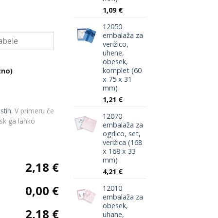
1,09
€
12050
embalaža za
verižico,
uhene,
obesek,
komplet (60
zno)
x 75 x 31
mm)
1,21
€
stih.
V primeru če
12070
isk ga lahko
embalaža za
ogrlico, set,
verižica (168
x 168 x 33
mm)
2,18 €
4,21
€
0,00 €
12010
embalaža za
obesek,
2,18 €
uhane,