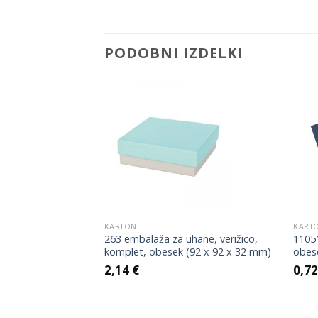
PODOBNI IZDELKI
Add to
Add to
Wishlist
Wishlist
KARTON
KART
ial imitacija
263 embalaža za uhane, verižico,
11051
 260 mm)
komplet, obesek (92 x 92 x 32 mm)
obes
2,14
€
0,7