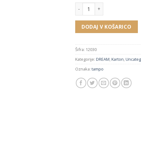
12030 embalaža za zapestnico
DODAJ V KOŠARICO
Šifra:
12030
Kategorije:
DREAM
,
Karton
,
Uncateg
Oznaka:
tampo