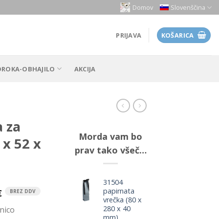
Domov
Slovenščina
PRIJAVA
KOŠARICA
OROKA-OBHAJILO
AKCIJA
 za
Morda vam bo
 x 52 x
prav tako všeč…
31504
papirnata
€
BREZ DDV
vrečka (80 x
280 x 40
nico
mm)