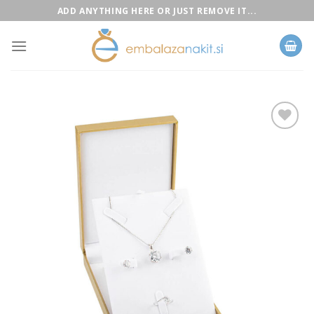
Skip
ADD ANYTHING HERE OR JUST REMOVE IT...
to
content
Add to
Wishlist