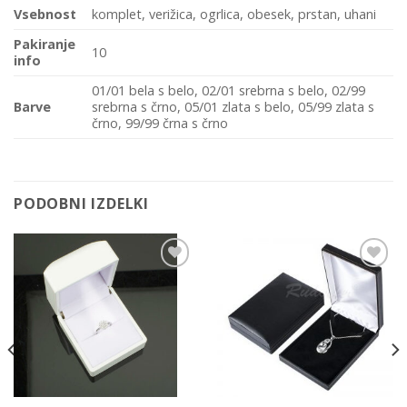
Vsebnost
komplet, verižica, ogrlica, obesek, prstan, uhani
Pakiranje
10
info
01/01 bela s belo, 02/01 srebrna s belo, 02/99
Barve
srebrna s črno, 05/01 zlata s belo, 05/99 zlata s
črno, 99/99 črna s črno
PODOBNI IZDELKI
Add to
Add to
Wishlist
Wishlist