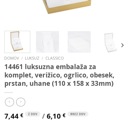
DOMOV
/
LUKSUZ
/
CLASSICO
14461 luksuzna embalaža za
komplet, verižico, ogrlico, obesek,
prstan, uhane (110 x 158 x 33mm)
7,44
/
6,10
€
€
Z DDV
BREZ DDV