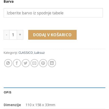
Barva
14461 luksuzna embalaža za komplet, verižico, ogrlico, obes
DODAJ V KOŠARICO
Kategoriji:
CLASSICO
,
Luksuz
OPIS
Dimenzije
110 x 158 x 33mm