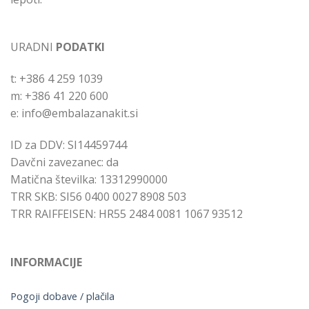
URADNI
PODATKI
t: +386 4 259 1039
m: +386 41 220 600
e: info@embalazanakit.si
ID za DDV: SI14459744
Davčni zavezanec: da
Matična številka: 13312990000
TRR SKB: SI56 0400 0027 8908 503
TRR RAIFFEISEN: HR55 2484 0081 1067 93512
INFORMACIJE
Pogoji dobave / plačila