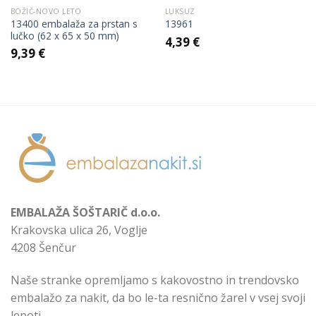
BOŽIČ-NOVO LETO
LUKSUZ
13400 embalaža za prstan s
13961
lučko (62 x 65 x 50 mm)
4,39
€
9,39
€
EMBALAŽA ŠOŠTARIČ d.o.o.
Krakovska ulica 26, Voglje
4208 Šenčur
Naše stranke opremljamo s kakovostno in trendovsko
embalažo za nakit, da bo le-ta resnično žarel v vsej svoji
lepoti.