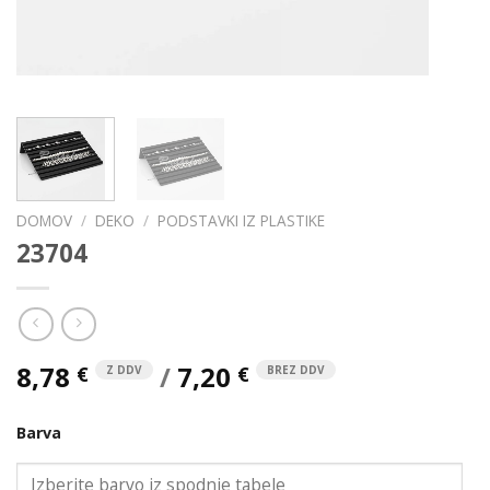
DOMOV
/
DEKO
/
PODSTAVKI IZ PLASTIKE
23704
8,78
/
7,20
€
€
Z DDV
BREZ DDV
Barva