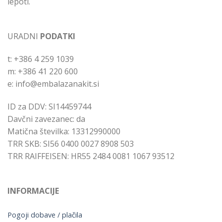
lepoti.
URADNI
PODATKI
t: +386 4 259 1039
m: +386 41 220 600
e: info@embalazanakit.si
ID za DDV: SI14459744
Davčni zavezanec: da
Matična številka: 13312990000
TRR SKB: SI56 0400 0027 8908 503
TRR RAIFFEISEN: HR55 2484 0081 1067 93512
INFORMACIJE
Pogoji dobave / plačila