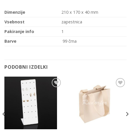
Dimenzije
210 x 170 x 40 mm
Vsebnost
zapestnica
Pakiranje info
1
Barve
99 črna
PODOBNI IZDELKI
Add to
Add to
Wishlist
Wishlist