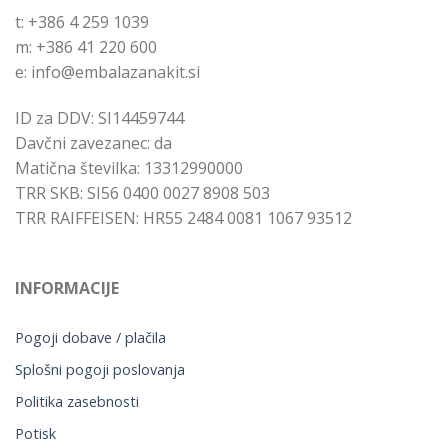
t: +386 4 259 1039
m: +386 41 220 600
e: info@embalazanakit.si
ID za DDV: SI14459744
Davčni zavezanec: da
Matična številka: 13312990000
TRR SKB: SI56 0400 0027 8908 503
TRR RAIFFEISEN: HR55 2484 0081 1067 93512
INFORMACIJE
Pogoji dobave / plačila
Splošni pogoji poslovanja
Politika zasebnosti
Potisk