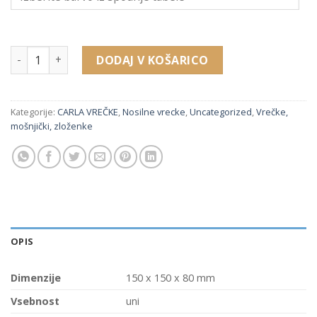
MZ822 vrečka (150 x 150 x 80 mm) količina
DODAJ V KOŠARICO
Kategorije:
CARLA VREČKE
,
Nosilne vrecke
,
Uncategorized
,
Vrečke,
mošnjički, zloženke
OPIS
Dimenzije
150 x 150 x 80 mm
Vsebnost
uni