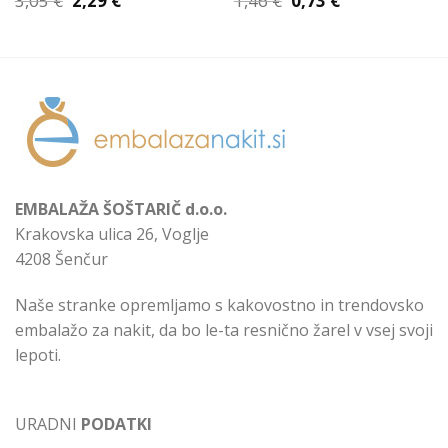
3,05
€
2,29
€
1,46
€
0,73
€
cena
cena
cena
cena
je
je:
je
je:
bila:
2,29 €.
bila:
0,73 €.
3,05 €.
1,46 €.
EMBALAŽA ŠOŠTARIČ d.o.o.
Krakovska ulica 26, Voglje
4208 Šenčur
Naše stranke opremljamo s kakovostno in trendovsko
embalažo za nakit, da bo le-ta resnično žarel v vsej svoji
lepoti.
URADNI
PODATKI