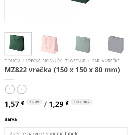
DOMOV
/
VREČKE, MOŠNJIČKI, ZLOŽENKE
/
CARLA VREČKE
MZ822 vrečka (150 x 150 x 80 mm)
1,57
/
1,29
€
€
Z DDV
BREZ DDV
Barva