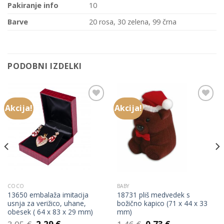
Pakiranje info
10
Barve
20 rosa, 30 zelena, 99 črna
PODOBNI IZDELKI
Akcija!
Akcija!
Add to
Add to
Wishlist
Wishlist
COCO
BABY
13650 embalaža imitacija
18731 pliš medvedek s
usnja za verižico, uhane,
božično kapico (71 x 44 x 33
obesek ( 64 x 83 x 29 mm)
mm)
Izvirna
Trenutna
Izvirna
Trenutna